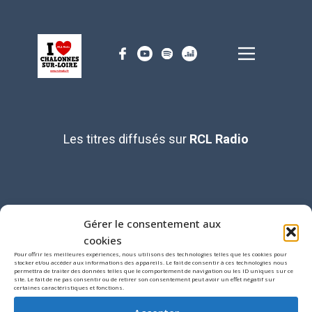
Les titres diffusés sur
RCL Radio
Gérer le consentement aux
cookies
RCL Radio ​
06 81 27 93 56 -
Pour offrir les meilleures expériences, nous utilisons des technologies telles que les cookies pour
stocker et/ou accéder aux informations des appareils. Le fait de consentir à ces technologies nous
contact@rclradio.fr
permettra de traiter des données telles que le comportement de navigation ou les ID uniques sur ce
site. Le fait de ne pas consentir ou de retirer son consentement peut avoir un effet négatif sur
certaines caractéristiques et fonctions.
-
Création du site internet :
VENDEECOM
Informations
-