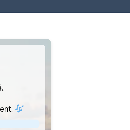
.
ient.