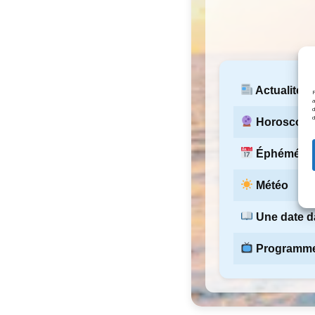
Actualités 
P
d
Horoscop
Éphémérid
Météo
Une date da
Programme